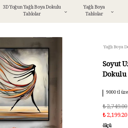
3D Yoğun Yağlı Boya Dokulu
Yağlı Boya
Tablolar
Tablolar
Yağlı Boya D
Soyut U
Dokulu 
9000 tl üz
10 aya kad
₺ 2,749.00
₺ 2,199.20
ölçü