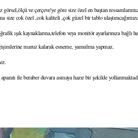
görsel,ölçü ve çerçeve'ye göre size özel en baştan ressamlarımız
ma size cok özel ,cok kaliteli ,çok güzel bir tablo ulaştıracağımız
ğrafik ışık kaynaklarına,telefon veya monitör ayarlarınıza bağlı he
 değişimlerine maruz kalarak esneme, yamulma yapmaz.
ez.
 aparatı ile beraber duvara asmaya hazır bir şekilde yollanmaktadı