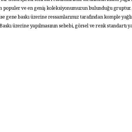
 bir doku işlemi sonrası ressamlarımız tarafından kısmi yağlı
 En populer ve en geniş koleksiyonumuzun bulunduğu gruptur. 
 ise gene baskı üzerine ressamlarımız tarafından komple yağlı
. Baskı üzerine yapılmasının sebebi, görsel ve renk standartı y