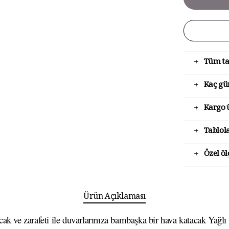
+
Tüm ta
+
Kaç gün
+
Kargo ü
+
Tablola
+
Özel ö
Ürün Açıklaması
k ve zarafeti ile duvarlarınıza bambaşka bir hava katacak Yağlı B