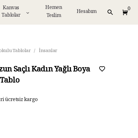
Hemen
Kanvas
0
Hesabım
Tablolar
Teslim
okulu Tablolar
/
İnsanlar
zun Saçlı Kadın Yağlı Boya
Tablo
eri ücretsiz kargo
ar taksit imkanı