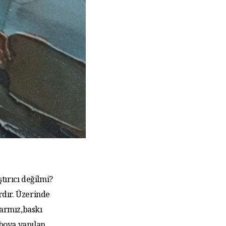
tırıcı değilmi?
rdır. Üzerinde
larmız,baskı