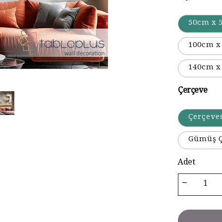
50cm x 
100cm x
140cm x
Çerçeve
Çerçeve
Gümüş Ç
Adet