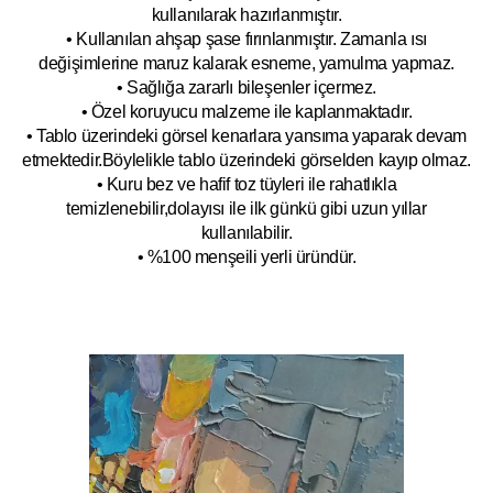
kullanılarak hazırlanmıştır.
• Kullanılan ahşap şase fırınlanmıştır. Zamanla ısı
değişimlerine maruz kalarak esneme, yamulm
a yapmaz.
• Sağlığa zararlı bileşenler içermez.
• Özel koruyucu malzeme ile kaplanmak
tadır.
• Tablo üzerindeki görsel kenarlara yansıma yaparak devam
etmektedir.Böyleli
kle tablo üzerindeki görselden kayıp olmaz.
• Kuru bez ve hafif toz tüyleri ile rahatlıkla
temizlenebilir,dolayısı ile ilk
g
ünkü gibi uzun yıllar
kullanılabilir.
• %100 menşeili yerli üründür.