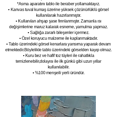
*Asma aparatını tablo ile beraber yollamaktayız.
• Kanvas tuval kumaş üzerine yüksek çözünürlüklü görsel
kullanılarak hazırlanmıştır.
• Kullanılan ahşap şase fırınlanmıştır. Zamanla ısı
değişimlerine maruz kalarak esneme, yamulm
a yapmaz.
• Sağlığa zararlı bileşenler içermez.
• Özel koruyucu malzeme ile kaplanmak
tadır.
• Tablo üzerindeki görsel kenarlara yansıma yaparak devam
etmektedir.Böyleli
kle tablo üzerindeki görselden kayıp olmaz.
• Kuru bez ve hafif toz tüyleri ile rahatlıkla
temizlenebilir,dolayısı ile ilk
g
ünkü gibi uzun yıllar
kullanılabilir.
• %100 menşeili yerli üründür.