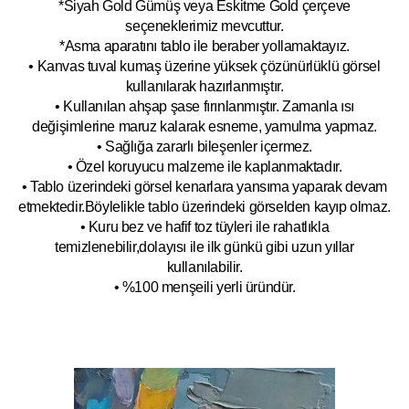
*Siyah Gold Gümüş veya Eskitme Gold çerçeve
seçeneklerimiz mevcuttur.
*Asma aparatını tablo ile beraber yollamaktayız.
• Kanvas tuval kumaş üzerine yüksek çözünürlüklü görsel
kullanılarak hazırlanmıştır.
• Kullanılan ahşap şase fırınlanmıştır. Zamanla ısı
değişimlerine maruz kalarak esneme, yamulm
a yapmaz.
• Sağlığa zararlı bileşenler içermez.
• Özel koruyucu malzeme ile kaplanmak
tadır.
• Tablo üzerindeki görsel kenarlara yansıma yaparak devam
etmektedir.Böyleli
kle tablo üzerindeki görselden kayıp olmaz.
• Kuru bez ve hafif toz tüyleri ile rahatlıkla
temizlenebilir,dolayısı ile ilk
g
ünkü gibi uzun yıllar
kullanılabilir.
• %100 menşeili yerli üründür.