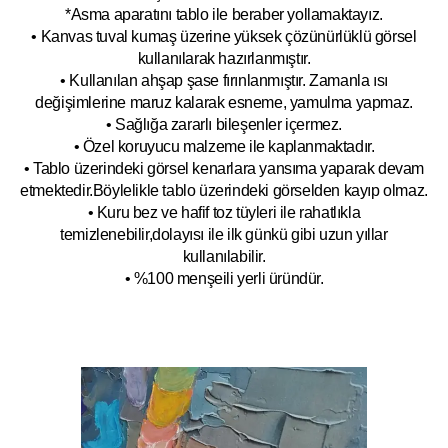
*Asma aparatını tablo ile beraber yollamaktayız.
• Kanvas tuval kumaş üzerine yüksek çözünürlüklü görsel
kullanılarak hazırlanmıştır.
• Kullanılan ahşap şase fırınlanmıştır. Zamanla ısı
değişimlerine maruz kalarak esneme, yamulm
a yapmaz.
• Sağlığa zararlı bileşenler içermez.
• Özel koruyucu malzeme ile kaplanmak
tadır.
• Tablo üzerindeki görsel kenarlara yansıma yaparak devam
etmektedir.Böyleli
kle tablo üzerindeki görselden kayıp olmaz.
• Kuru bez ve hafif toz tüyleri ile rahatlıkla
temizlenebilir,dolayısı ile ilk
g
ünkü gibi uzun yıllar
kullanılabilir.
• %100 menşeili yerli üründür.