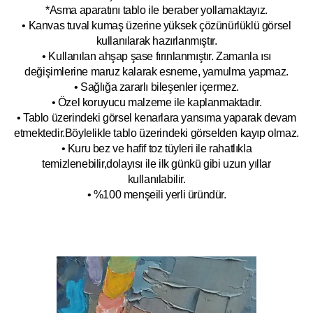
*Asma aparatını tablo ile beraber yollamaktayız.
• Kanvas tuval kumaş üzerine yüksek çözünürlüklü görsel
kullanılarak hazırlanmıştır.
• Kullanılan ahşap şase fırınlanmıştır. Zamanla ısı
değişimlerine maruz kalarak esneme, yamulm
a yapmaz.
• Sağlığa zararlı bileşenler içermez.
• Özel koruyucu malzeme ile kaplanmak
tadır.
• Tablo üzerindeki görsel kenarlara yansıma yaparak devam
etmektedir.Böyleli
kle tablo üzerindeki görselden kayıp olmaz.
• Kuru bez ve hafif toz tüyleri ile rahatlıkla
temizlenebilir,dolayısı ile ilk
g
ünkü gibi uzun yıllar
kullanılabilir.
• %100 menşeili yerli üründür.