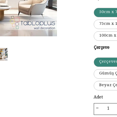
50cm x 
75cm x 
100cm x
Çerçeve
Çerçeve
Gümüş Ç
Beyaz Ç
Adet