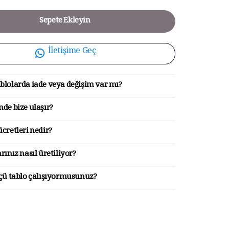
Sepete Ekleyin
İletişime Geç
blolarda iade veya değişim var mı?
de bize ulaşır?
cretleri nedir?
rınız nasıl üretiliyor?
lçü tablo çalışıyormusunuz?