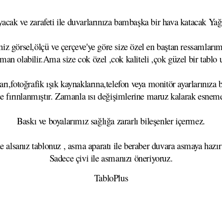
cak ve zarafeti ile duvarlarınıza bambaşka bir hava katacak Yağlı
z görsel,ölçü ve çerçeve'ye göre size özel en baştan ressamlarımı
aman olabilir.Ama size cok özel ,cok kaliteli ,çok güzel bir tablo
rı,fotoğrafik ışık kaynaklarına,telefon veya monitör ayarlarınıza b
se fırınlanmıştır. Zamanla ısı değişimlerine maruz kalarak esn
Baskı ve boyalarımız sağlığa zararlı bileşenler içermez.
e alsanız tablonuz , asma aparatı ile beraber duvara asmaya hazır
Sadece çivi ile asmanızı öneriyoruz.
TabloPlus