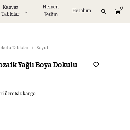
Hemen
Kanvas
0
Hesabım
Tablolar
Teslim
okulu Tablolar
/
Soyut
ozaik Yağlı Boya Dokulu
eri ücretsiz kargo
ar taksit imkanı