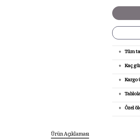
+
Tüm ta
+
Kaç gün
+
Kargo ü
+
Tablola
+
Özel ö
Ürün Açıklaması