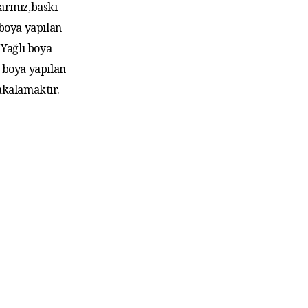
larmız,baskı
 boya yapılan
Yağlı boya
 boya yapılan
akalamaktır.