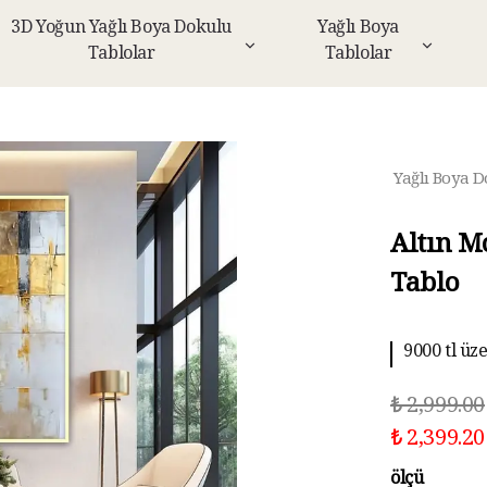
3D Yoğun Yağlı Boya Dokulu
Yağlı Boya
Tablolar
Tablolar
Yağlı Boya D
Altın M
Tablo
9000 tl üz
10 aya kad
₺ 2,999.00
₺ 2,399.20
ölçü