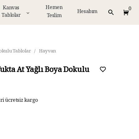
Hemen
Kanvas
0
Hesabım
Tablolar
Teslim
okulu Tablolar
/
Hayvan
fukta At Yağlı Boya Dokulu
eri ücretsiz kargo
ar taksit imkanı