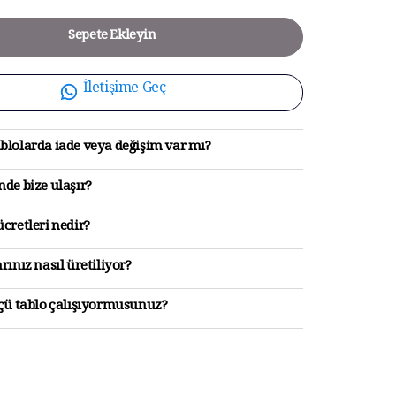
Sepete Ekleyin
İletişime Geç
blolarda iade veya değişim var mı?
de bize ulaşır?
cretleri nedir?
rınız nasıl üretiliyor?
lçü tablo çalışıyormusunuz?