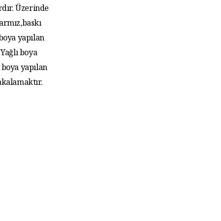
rdır. Üzerinde
larmız,baskı
 boya yapılan
Yağlı boya
 boya yapılan
akalamaktır.