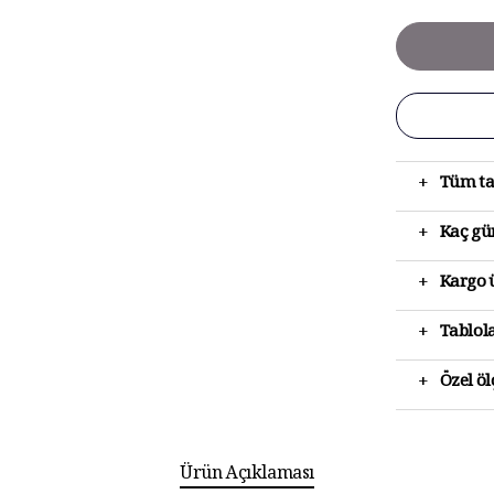
+
Tüm ta
+
Kaç gün
+
Kargo ü
+
Tablola
+
Özel ö
Ürün Açıklaması