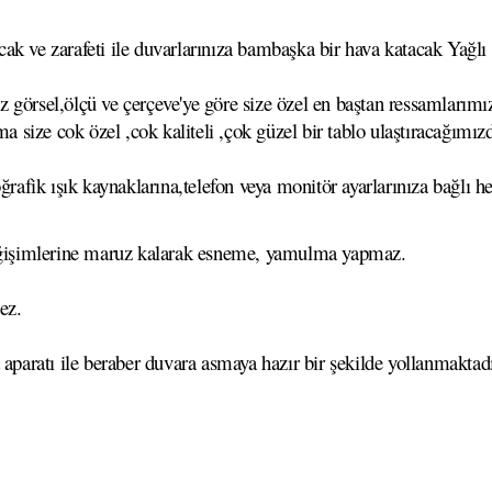
k ve zarafeti ile duvarlarınıza bambaşka bir hava katacak Yağlı B
görsel,ölçü ve çerçeve'ye göre size özel en baştan ressamlarımız
ma size cok özel ,cok kaliteli ,çok güzel bir tablo ulaştıracağımız
ğrafik ışık kaynaklarına,telefon veya monitör ayarlarınıza bağlı he
 değişimlerine maruz kalarak esneme, yamulma yapmaz.
ez.
 aparatı ile beraber duvara asmaya hazır bir şekilde yollanmaktadı