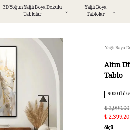
3D Yoğun Yağlı Boya Dokulu
Yağlı Boya
Tablolar
Tablolar
Yağlı Boya D
Altın U
Tablo
9000 tl üz
10 aya kad
₺ 2,999.00
₺ 2,399.20
ölçü