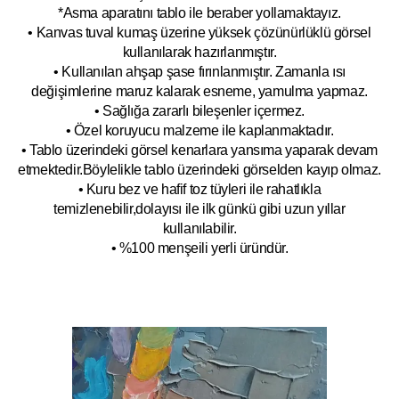
*Asma aparatını tablo ile beraber yollamaktayız.
• Kanvas tuval kumaş üzerine yüksek çözünürlüklü görsel
kullanılarak hazırlanmıştır.
• Kullanılan ahşap şase fırınlanmıştır. Zamanla ısı
değişimlerine maruz kalarak esneme, yamulm
a yapmaz.
• Sağlığa zararlı bileşenler içermez.
• Özel koruyucu malzeme ile kaplanmak
tadır.
• Tablo üzerindeki görsel kenarlara yansıma yaparak devam
etmektedir.Böyleli
kle tablo üzerindeki görselden kayıp olmaz.
• Kuru bez ve hafif toz tüyleri ile rahatlıkla
temizlenebilir,dolayısı ile ilk
g
ünkü gibi uzun yıllar
kullanılabilir.
• %100 menşeili yerli üründür.