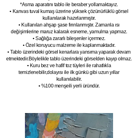
*Asma aparatını tablo ile beraber yollamaktayız.
• Kanvas tuval kumaş üzerine yüksek çözünürlüklü görsel
kullanılarak hazırlanmıştır.
• Kullanılan ahşap şase fırınlanmıştır. Zamanla ısı
değişimlerine maruz kalarak esneme, yamulm
a yapmaz.
• Sağlığa zararlı bileşenler içermez.
• Özel koruyucu malzeme ile kaplanmak
tadır.
• Tablo üzerindeki görsel kenarlara yansıma yaparak devam
etmektedir.Böyleli
kle tablo üzerindeki görselden kayıp olmaz.
• Kuru bez ve hafif toz tüyleri ile rahatlıkla
temizlenebilir,dolayısı ile ilk
g
ünkü gibi uzun yıllar
kullanılabilir.
• %100 menşeili yerli üründür.