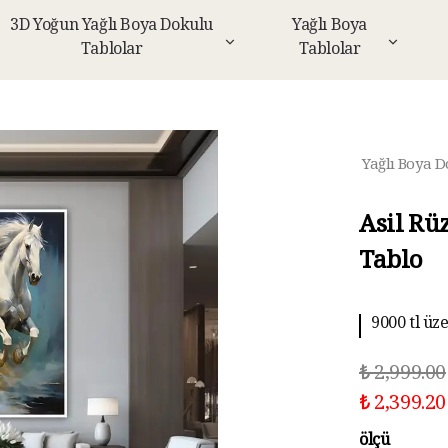
3D Yoğun Yağlı Boya Dokulu
Yağlı Boya
Tablolar
Tablolar
Yağlı Boya D
Asil Rü
Tablo
9000 tl üz
10 aya kad
₺ 2,999.00
₺ 2,399.20
ölçü