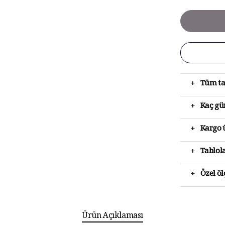
+
Tüm ta
+
Kaç gün
+
Kargo ü
+
Tablola
+
Özel ö
Ürün Açıklaması