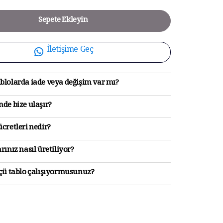
Sepete Ekleyin
İletişime Geç
blolarda iade veya değişim var mı?
de bize ulaşır?
cretleri nedir?
rınız nasıl üretiliyor?
lçü tablo çalışıyormusunuz?