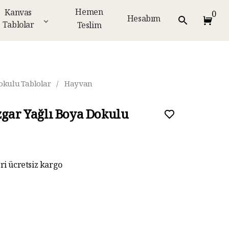
Hemen
Kanvas
0
Hesabım
Tablolar
Teslim
okulu Tablolar
/
Hayvan
zgar Yağlı Boya Dokulu
eri ücretsiz kargo
ar taksit imkanı