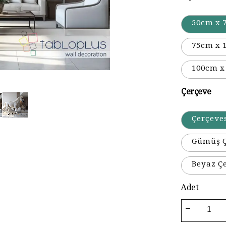
50cm x 
75cm x 
100cm x
Çerçeve
Çerçeve
Gümüş Ç
Beyaz Ç
Adet