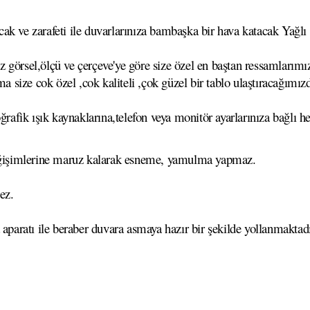
k ve zarafeti ile duvarlarınıza bambaşka bir hava katacak Yağlı B
görsel,ölçü ve çerçeve'ye göre size özel en baştan ressamlarımız
ma size cok özel ,cok kaliteli ,çok güzel bir tablo ulaştıracağımız
ğrafik ışık kaynaklarına,telefon veya monitör ayarlarınıza bağlı he
 değişimlerine maruz kalarak esneme, yamulma yapmaz.
ez.
 aparatı ile beraber duvara asmaya hazır bir şekilde yollanmaktadı