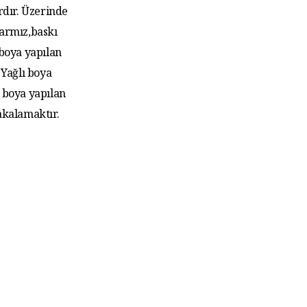
rdır. Üzerinde
larmız,baskı
 boya yapılan
Yağlı boya
 boya yapılan
akalamaktır.