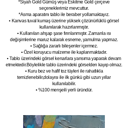
*Siyah Gold Gümüş veya Eskitme Gold çerçeve
seçeneklerimiz mevcuttur.
*Asma aparatını tablo ile beraber yollamaktayız.
• Kanvas tuval kumaş üzerine yüksek çözünürlüklü görsel
kullanılarak hazırlanmıştır.
• Kullanılan ahşap şase fırınlanmıştır. Zamanla ısı
değişimlerine maruz kalarak esneme, yamulm
a yapmaz.
• Sağlığa zararlı bileşenler içermez.
• Özel koruyucu malzeme ile kaplanmak
tadır.
• Tablo üzerindeki görsel kenarlara yansıma yaparak devam
etmektedir.Böyleli
kle tablo üzerindeki görselden kayıp olmaz.
• Kuru bez ve hafif toz tüyleri ile rahatlıkla
temizlenebilir,dolayısı ile ilk
g
ünkü gibi uzun yıllar
kullanılabilir.
• %100 menşeili yerli üründür.