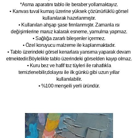
*Asma aparatını tablo ile beraber yollamaktayız.
• Kanvas tuval kumaş üzerine yüksek çözünürlüklü görsel
kullanılarak hazırlanmıştır.
• Kullanılan ahşap şase fırınlanmıştır. Zamanla ısı
değişimlerine maruz kalarak esneme, yamulm
a yapmaz.
• Sağlığa zararlı bileşenler içermez.
• Özel koruyucu malzeme ile kaplanmak
tadır.
• Tablo üzerindeki görsel kenarlara yansıma yaparak devam
etmektedir.Böyleli
kle tablo üzerindeki görselden kayıp olmaz.
• Kuru bez ve hafif toz tüyleri ile rahatlıkla
temizlenebilir,dolayısı ile ilk
g
ünkü gibi uzun yıllar
kullanılabilir.
• %100 menşeili yerli üründür.