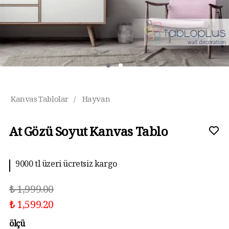
Kanvas Tablolar
/
Hayvan
At Gözü Soyut Kanvas Tablo
9000 tl üzeri ücretsiz kargo
₺ 1,999.00
₺ 1,599.20
ölçü