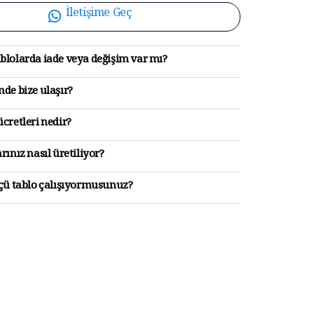
İletişime Geç
blolarda iade veya değişim var mı?
de bize ulaşır?
cretleri nedir?
rınız nasıl üretiliyor?
lçü tablo çalışıyormusunuz?