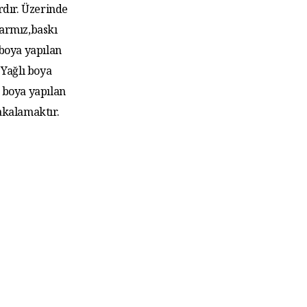
rdır. Üzerinde
larmız,baskı
 boya yapılan
Yağlı boya
 boya yapılan
akalamaktır.