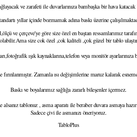
layacak ve zarafeti ile duvarlarınıza bambaşka bir hava katacak Ya
tandartı yıllar içinde bozmamak adına baskı üzerine çalışılmaktad
,ölçü ve çerçeve'ye göre size özel en baştan ressamlarımız tarafı
 olabilir.Ama size cok özel ,cok kaliteli ,çok güzel bir tablo ulaşt
rı,fotoğrafik ışık kaynaklarına,telefon veya monitör ayarlarınıza b
se fırınlanmıştır. Zamanla ısı değişimlerine maruz kalarak esn
Baskı ve boyalarımız sağlığa zararlı bileşenler içermez.
e alsanız tablonuz , asma aparatı ile beraber duvara asmaya hazır
Sadece çivi ile asmanızı öneriyoruz.
TabloPlus