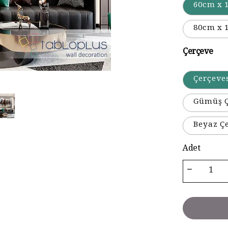
60cm x 
80cm x 
Çerçeve
Çerçeve
Gümüş Ç
Beyaz Ç
Adet