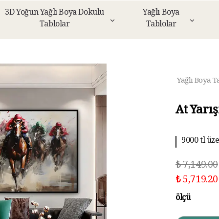
3D Yoğun Yağlı Boya Dokulu
Yağlı Boya
Tablolar
Tablolar
Yağlı Boya T
At Yarış
9000 tl üz
10 aya kad
₺ 7,149.00
₺ 5,719.20
ölçü