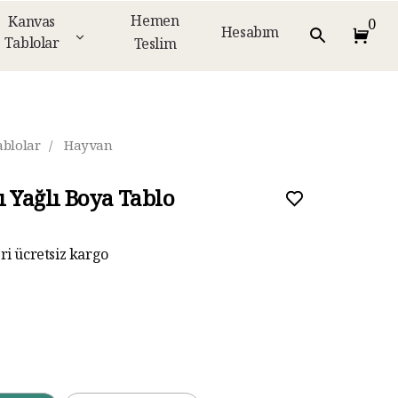
Hemen
Kanvas
0
Hesabım
Tablolar
Teslim
ablolar
/
Hayvan
ı Yağlı Boya Tablo
eri ücretsiz kargo
ar taksit imkanı