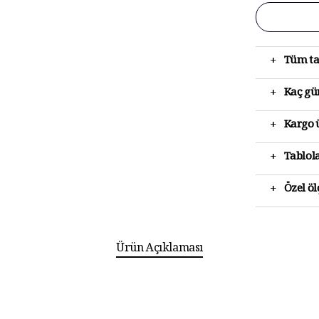
+
Tüm ta
+
Kaç gün
+
Kargo ü
+
Tablola
+
Özel ö
Ürün Açıklaması