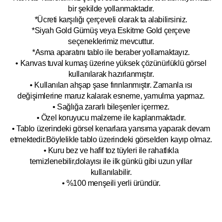
bir şekilde yollanmaktadır.
*Ücreti karşılığı çerçeveli olarak ta alabilirsiniz.
*Siyah Gold Gümüş veya Eskitme Gold çerçeve
seçeneklerimiz mevcuttur.
*Asma aparatını tablo ile beraber yollamaktayız.
• Kanvas tuval kumaş üzerine yüksek çözünürlüklü görsel
kullanılarak hazırlanmıştır.
• Kullanılan ahşap şase fırınlanmıştır. Zamanla ısı
değişimlerine maruz kalarak esneme, yamulm
a yapmaz.
• Sağlığa zararlı bileşenler içermez.
• Özel koruyucu malzeme ile kaplanmak
tadır.
• Tablo üzerindeki görsel kenarlara yansıma yaparak devam
etmektedir.Böyleli
kle tablo üzerindeki görselden kayıp olmaz.
• Kuru bez ve hafif toz tüyleri ile rahatlıkla
temizlenebilir,dolayısı ile ilk
g
ünkü gibi uzun yıllar
kullanılabilir.
• %100 menşeili yerli üründür.