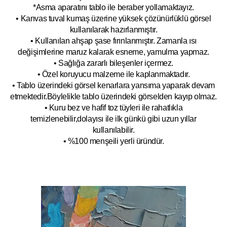
*Asma aparatını tablo ile beraber yollamaktayız.
• Kanvas tuval kumaş üzerine yüksek çözünürlüklü görsel
kullanılarak hazırlanmıştır.
• Kullanılan ahşap şase fırınlanmıştır. Zamanla ısı
değişimlerine maruz kalarak esneme, yamulm
a yapmaz.
• Sağlığa zararlı bileşenler içermez.
• Özel koruyucu malzeme ile kaplanmak
tadır.
• Tablo üzerindeki görsel kenarlara yansıma yaparak devam
etmektedir.Böyleli
kle tablo üzerindeki görselden kayıp olmaz.
• Kuru bez ve hafif toz tüyleri ile rahatlıkla
temizlenebilir,dolayısı ile ilk
g
ünkü gibi uzun yıllar
kullanılabilir.
• %100 menşeili yerli üründür.