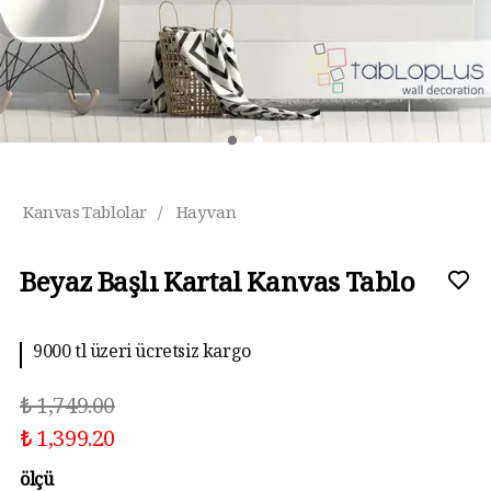
Kanvas Tablolar
/
Hayvan
Beyaz Başlı Kartal Kanvas Tablo
10 aya kadar taksit imkanı
₺ 1,749.00
₺ 1,399.20
ölçü