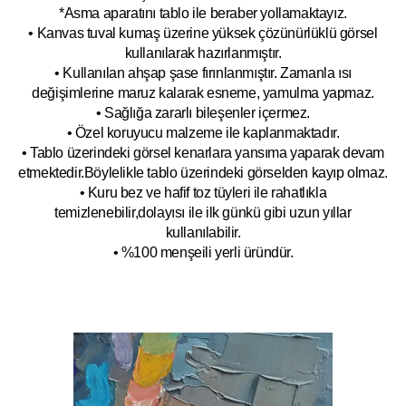
*Asma aparatını tablo ile beraber yollamaktayız.
• Kanvas tuval kumaş üzerine yüksek çözünürlüklü görsel
kullanılarak hazırlanmıştır.
• Kullanılan ahşap şase fırınlanmıştır. Zamanla ısı
değişimlerine maruz kalarak esneme, yamulm
a yapmaz.
• Sağlığa zararlı bileşenler içermez.
• Özel koruyucu malzeme ile kaplanmak
tadır.
• Tablo üzerindeki görsel kenarlara yansıma yaparak devam
etmektedir.Böyleli
kle tablo üzerindeki görselden kayıp olmaz.
• Kuru bez ve hafif toz tüyleri ile rahatlıkla
temizlenebilir,dolayısı ile ilk
g
ünkü gibi uzun yıllar
kullanılabilir.
• %100 menşeili yerli üründür.