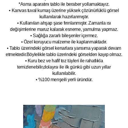
*Asma aparatını tablo ile beraber yollamaktayız.
• Kanvas tuval kumaş üzerine yüksek çözünürlüklü görsel
kullanılarak hazırlanmıştır.
• Kullanılan ahşap şase fırınlanmıştır. Zamanla ısı
değişimlerine maruz kalarak esneme, yamulm
a yapmaz.
• Sağlığa zararlı bileşenler içermez.
• Özel koruyucu malzeme ile kaplanmak
tadır.
• Tablo üzerindeki görsel kenarlara yansıma yaparak devam
etmektedir.Böyleli
kle tablo üzerindeki görselden kayıp olmaz.
• Kuru bez ve hafif toz tüyleri ile rahatlıkla
temizlenebilir,dolayısı ile ilk
g
ünkü gibi uzun yıllar
kullanılabilir.
• %100 menşeili yerli üründür.