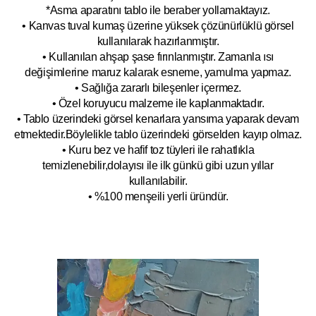
*Asma aparatını tablo ile beraber yollamaktayız.
• Kanvas tuval kumaş üzerine yüksek çözünürlüklü görsel
kullanılarak hazırlanmıştır.
• Kullanılan ahşap şase fırınlanmıştır. Zamanla ısı
değişimlerine maruz kalarak esneme, yamulm
a yapmaz.
• Sağlığa zararlı bileşenler içermez.
• Özel koruyucu malzeme ile kaplanmak
tadır.
• Tablo üzerindeki görsel kenarlara yansıma yaparak devam
etmektedir.Böyleli
kle tablo üzerindeki görselden kayıp olmaz.
• Kuru bez ve hafif toz tüyleri ile rahatlıkla
temizlenebilir,dolayısı ile ilk
g
ünkü gibi uzun yıllar
kullanılabilir.
• %100 menşeili yerli üründür.