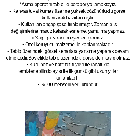
*Asma aparatını tablo ile beraber yollamaktayız.
• Kanvas tuval kumaş üzerine yüksek çözünürlüklü görsel
kullanılarak hazırlanmıştır.
• Kullanılan ahşap şase fırınlanmıştır. Zamanla ısı
değişimlerine maruz kalarak esneme, yamulm
a yapmaz.
• Sağlığa zararlı bileşenler içermez.
• Özel koruyucu malzeme ile kaplanmak
tadır.
• Tablo üzerindeki görsel kenarlara yansıma yaparak devam
etmektedir.Böyleli
kle tablo üzerindeki görselden kayıp olmaz.
• Kuru bez ve hafif toz tüyleri ile rahatlıkla
temizlenebilir,dolayısı ile ilk
g
ünkü gibi uzun yıllar
kullanılabilir.
• %100 menşeili yerli üründür.