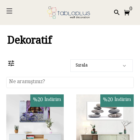
0
Dekoratif
Sırala
%
20
İndirim
%
20
İndirim