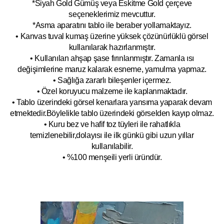
*Siyah Gold Gümüş veya Eskitme Gold çerçeve
seçeneklerimiz mevcuttur.
*Asma aparatını tablo ile beraber yollamaktayız.
• Kanvas tuval kumaş üzerine yüksek çözünürlüklü görsel
kullanılarak hazırlanmıştır.
• Kullanılan ahşap şase fırınlanmıştır. Zamanla ısı
değişimlerine maruz kalarak esneme, yamulm
a yapmaz.
• Sağlığa zararlı bileşenler içermez.
• Özel koruyucu malzeme ile kaplanmak
tadır.
• Tablo üzerindeki görsel kenarlara yansıma yaparak devam
etmektedir.Böyleli
kle tablo üzerindeki görselden kayıp olmaz.
• Kuru bez ve hafif toz tüyleri ile rahatlıkla
temizlenebilir,dolayısı ile ilk
g
ünkü gibi uzun yıllar
kullanılabilir.
• %100 menşeili yerli üründür.