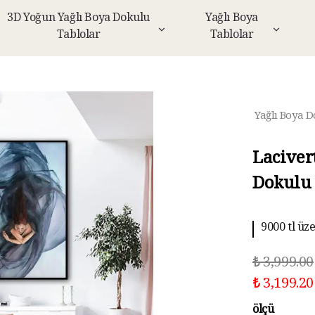
3D Yoğun Yağlı Boya Dokulu
Yağlı Boya
Tablolar
Tablolar
Yağlı Boya D
Laciver
Dokulu 
9000 tl üz
₺ 3,999.00
₺ 3,199.20
ölçü