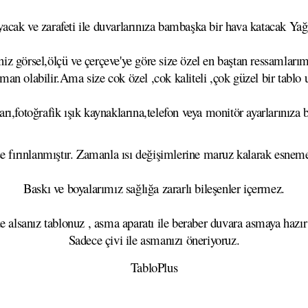
cak ve zarafeti ile duvarlarınıza bambaşka bir hava katacak Yağlı
z görsel,ölçü ve çerçeve'ye göre size özel en baştan ressamlarımı
aman olabilir.Ama size cok özel ,cok kaliteli ,çok güzel bir tablo
rı,fotoğrafik ışık kaynaklarına,telefon veya monitör ayarlarınıza b
se fırınlanmıştır. Zamanla ısı değişimlerine maruz kalarak esn
Baskı ve boyalarımız sağlığa zararlı bileşenler içermez.
e alsanız tablonuz , asma aparatı ile beraber duvara asmaya hazır
Sadece çivi ile asmanızı öneriyoruz.
TabloPlus