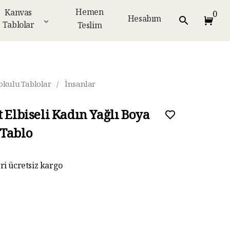
Hemen
Kanvas
0
Hesabım
Tablolar
Teslim
okulu Tablolar
/
İnsanlar
t Elbiseli Kadın Yağlı Boya
Tablo
eri ücretsiz kargo