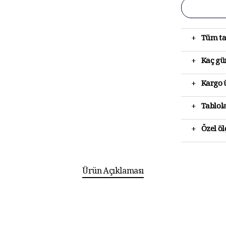
+
Tüm ta
+
Kaç gün
+
Kargo ü
+
Tablola
+
Özel ö
Ürün Açıklaması