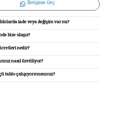
İletişime Geç
blolarda iade veya değişim var mı?
de bize ulaşır?
cretleri nedir?
rınız nasıl üretiliyor?
lçü tablo çalışıyormusunuz?