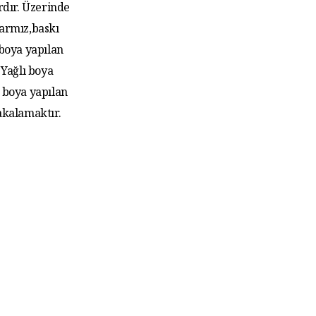
rdır. Üzerinde
larmız,baskı
 boya yapılan
Yağlı boya
 boya yapılan
akalamaktır.