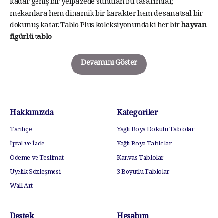
kadar geniş bir yelpazede sunulan bu tasarımlar,
mekanlara hem dinamik bir karakter hem de sanatsal bir
dokunuş katar. Tablo Plus koleksiyonundaki her bir
hayvan
figürlü tablo
Devamını Göster
Hakkımızda
Kategoriler
Tarihçe
Yağlı Boya Dokulu Tablolar
İptal ve İade
Yağlı Boya Tablolar
Ödeme ve Teslimat
Kanvas Tablolar
Üyelik Sözleşmesi
3 Boyutlu Tablolar
Wall Art
Destek
Hesabım