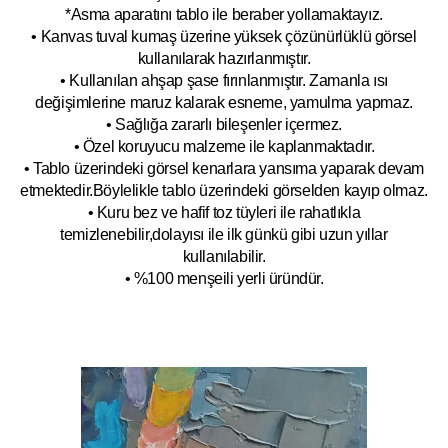
*Asma aparatını tablo ile beraber yollamaktayız.
• Kanvas tuval kumaş üzerine yüksek çözünürlüklü görsel
kullanılarak hazırlanmıştır.
• Kullanılan ahşap şase fırınlanmıştır. Zamanla ısı
değişimlerine maruz kalarak esneme, yamulm
a yapmaz.
• Sağlığa zararlı bileşenler içermez.
• Özel koruyucu malzeme ile kaplanmak
tadır.
• Tablo üzerindeki görsel kenarlara yansıma yaparak devam
etmektedir.Böyleli
kle tablo üzerindeki görselden kayıp olmaz.
• Kuru bez ve hafif toz tüyleri ile rahatlıkla
temizlenebilir,dolayısı ile ilk
g
ünkü gibi uzun yıllar
kullanılabilir.
• %100 menşeili yerli üründür.