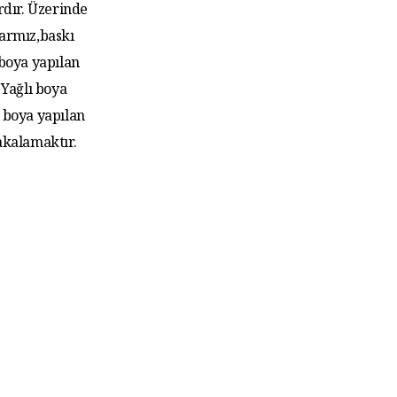
rdır. Üzerinde
larmız,baskı
 boya yapılan
Yağlı boya
 boya yapılan
akalamaktır.