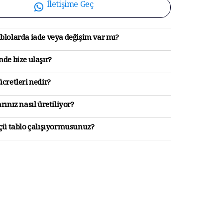
İletişime Geç
blolarda iade veya değişim var mı?
de bize ulaşır?
cretleri nedir?
rınız nasıl üretiliyor?
lçü tablo çalışıyormusunuz?