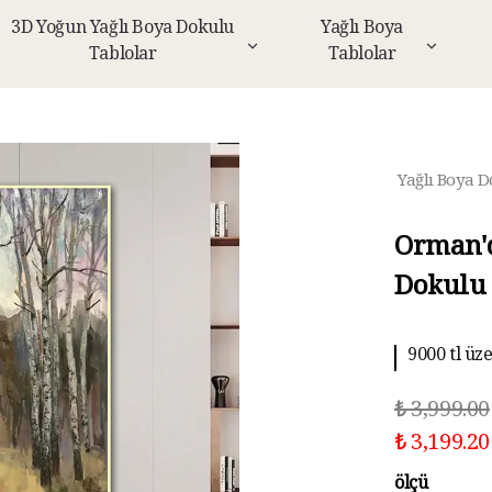
3D Yoğun Yağlı Boya Dokulu
Yağlı Boya
Tablolar
Tablolar
Yağlı Boya D
Orman'd
Dokulu 
9000 tl üz
₺ 3,999.00
₺ 3,199.20
ölçü