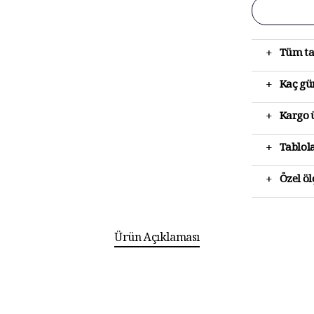
+
Tüm ta
+
Kaç gün
+
Kargo ü
+
Tablola
+
Özel ö
Ürün Açıklaması