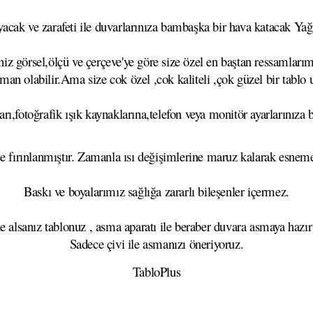
cak ve zarafeti ile duvarlarınıza bambaşka bir hava katacak Yağlı
z görsel,ölçü ve çerçeve'ye göre size özel en baştan ressamlarımı
aman olabilir.Ama size cok özel ,cok kaliteli ,çok güzel bir tablo
rı,fotoğrafik ışık kaynaklarına,telefon veya monitör ayarlarınıza b
se fırınlanmıştır. Zamanla ısı değişimlerine maruz kalarak esn
Baskı ve boyalarımız sağlığa zararlı bileşenler içermez.
e alsanız tablonuz , asma aparatı ile beraber duvara asmaya hazır
Sadece çivi ile asmanızı öneriyoruz.
TabloPlus