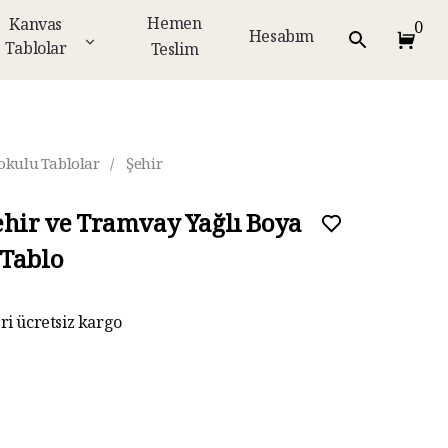
Hemen
Kanvas
0
Hesabım
Tablolar
Teslim
okulu Tablolar
/
Şehir
ehir ve Tramvay Yağlı Boya
Tablo
eri ücretsiz kargo
ar taksit imkanı