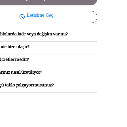
İletişime Geç
blolarda iade veya değişim var mı?
de bize ulaşır?
cretleri nedir?
rınız nasıl üretiliyor?
lçü tablo çalışıyormusunuz?