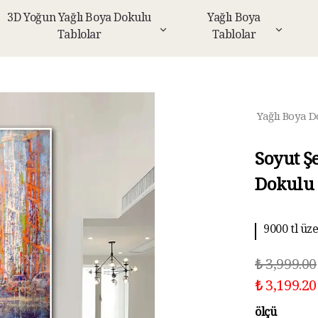
3D Yoğun Yağlı Boya Dokulu
Yağlı Boya
Tablolar
Tablolar
Yağlı Boya D
Soyut Ş
Dokulu 
9000 tl üz
10 aya kad
₺ 3,999.00
₺ 3,199.20
ölçü