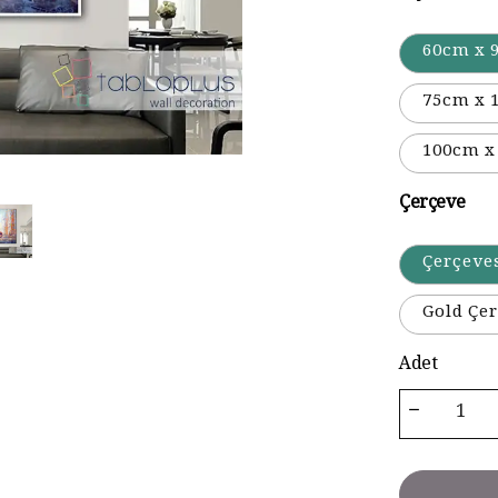
60cm x 
75cm x 
100cm x
Çerçeve
Çerçeve
Gold Çer
Adet