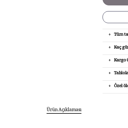
+
Tüm ta
+
Kaç gün
+
Kargo ü
+
Tablola
+
Özel ö
Ürün Açıklaması