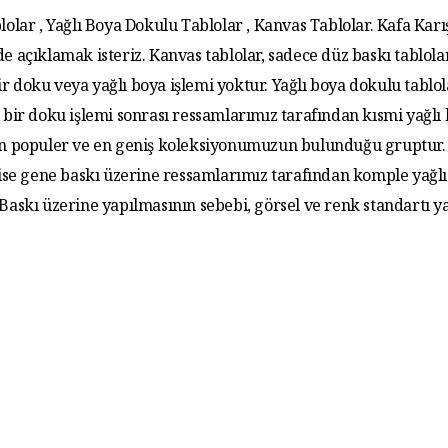
lolar , Yağlı Boya Dokulu Tablolar , Kanvas Tablolar. Kafa Karış
de açıklamak isteriz. Kanvas tablolar, sadece düz baskı tablola
r doku veya yağlı boya işlemi yoktur. Yağlı boya dokulu tablo
 bir doku işlemi sonrası ressamlarımız tarafından kısmi yağlı
 En populer ve en geniş koleksiyonumuzun bulunduğu gruptur. 
 ise gene baskı üzerine ressamlarımız tarafından komple yağlı
. Baskı üzerine yapılmasının sebebi, görsel ve renk standartı y