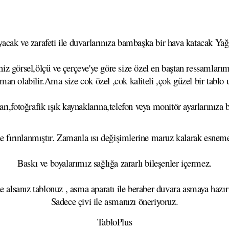
cak ve zarafeti ile duvarlarınıza bambaşka bir hava katacak Yağlı
z görsel,ölçü ve çerçeve'ye göre size özel en baştan ressamlarımı
aman olabilir.Ama size cok özel ,cok kaliteli ,çok güzel bir tablo
rı,fotoğrafik ışık kaynaklarına,telefon veya monitör ayarlarınıza b
se fırınlanmıştır. Zamanla ısı değişimlerine maruz kalarak esn
Baskı ve boyalarımız sağlığa zararlı bileşenler içermez.
e alsanız tablonuz , asma aparatı ile beraber duvara asmaya hazır
Sadece çivi ile asmanızı öneriyoruz.
TabloPlus