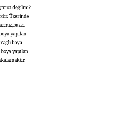
tırıcı değilmi?
rdır. Üzerinde
larmız,baskı
 boya yapılan
Yağlı boya
 boya yapılan
akalamaktır.