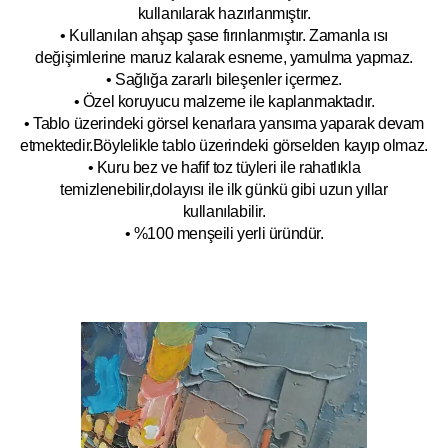
kullanılarak hazırlanmıştır.
• Kullanılan ahşap şase fırınlanmıştır. Zamanla ısı
değişimlerine maruz kalarak esneme, yamulm
a yapmaz.
• Sağlığa zararlı bileşenler içermez.
• Özel koruyucu malzeme ile kaplanmak
tadır.
• Tablo üzerindeki görsel kenarlara yansıma yaparak devam
etmektedir.Böyleli
kle tablo üzerindeki görselden kayıp olmaz.
• Kuru bez ve hafif toz tüyleri ile rahatlıkla
temizlenebilir,dolayısı ile ilk
g
ünkü gibi uzun yıllar
kullanılabilir.
• %100 menşeili yerli üründür.