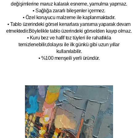
değişimlerine maruz kalarak esneme, yamulm
a yapmaz.
• Sağlığa zararlı bileşenler içermez.
• Özel koruyucu malzeme ile kaplanmak
tadır.
• Tablo üzerindeki görsel kenarlara yansıma yaparak devam
etmektedir.Böyleli
kle tablo üzerindeki görselden kayıp olmaz.
• Kuru bez ve hafif toz tüyleri ile rahatlıkla
temizlenebilir,dolayısı ile ilk
g
ünkü gibi uzun yıllar
kullanılabilir.
• %100 menşeili yerli üründür.